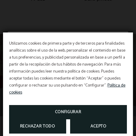
Utilizamos cookies de primera parte y de terceros para finalidades
analíticas sobre el uso de la web, personalizar el contenido en base
a tus preferencias, y publicidad personalizada en base a un perfil a
20% de descuento
partir de la recopilación de tus hábitos de navegación. Para más
información puedes leer nuestra política de cookies. Puedes
aceptar todas las cookies mediante el botón “Aceptar” o puedes
Disfruta de un
20% de descuento
en estancias
configurar o rechazar su uso pulsando en “Configurar”.
Política de
en julio y agosto.
cookies
CONFIGURAR
RESERVAR
Habitación cuádruple
RECHAZAR TODO
ACEPTO